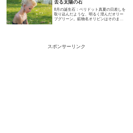
去る太陽の石
8月の誕生石：ペリドット真夏の日差しを
取り込んだような、明るく澄んだオリー
ブグリーン。鉱物名オリビンはそのまま
「オリーブグリーンの石」という意味で
ある。ペリドットしずくペンダントwith
ダイヤモンドハロー( 12 x 8 mmペリドッ
ト)ペ...
スポンサーリンク