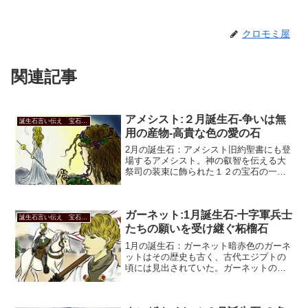
クロモミ屋
関連記事
アメシスト:２月誕生石-争いは無
誕生石言い伝え 宝石言葉に秘められた意味
用の産物-高貴な色の愛の石
2月の誕生石：アメシスト旧約聖書にも登
場するアメシスト。神の叡智を伝える大
祭司の装束に飾られた１２の宝石の一つ
であり、エルサレム城壁の土台を飾る石
の一つである。11.55カラット マーキー
ズ型 アメジスト テニスブレスレット ク
ガーネット:1月誕生石-十字軍兵士
ラシック女性...
誕生石言い伝え 宝石言葉に秘められた意味
たちの願いを受け継ぐ柘榴石
1月の誕生石：ガーネット暗赤色のガーネ
ットはその歴史も古く、古代エジプトの
頃には見出されていた。ガーネットの伝
説有名な言い伝えに、中世ヨーロッパの
十字軍の兵士たちがガーネットを身につ
けていたというものがある。強い守護力