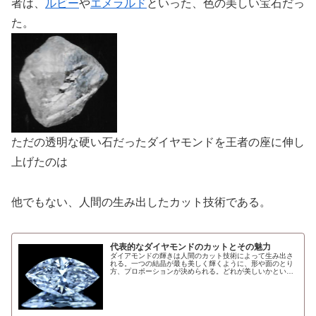
者は、
ルビー
や
エメラルド
といった、色の美しい宝石だっ
た。
ただの透明な硬い石だったダイヤモンドを王者の座に伸し
上げたのは
他でもない、人間の生み出したカット技術である。
代表的なダイヤモンドのカットとその魅力
ダイアモンドの輝きは人間のカット技術によって生み出さ
れる。一つの結晶が最も美しく輝くように、形や面のとり
方、プロポーションが決められる。どれが美しいかという
のには主観が伴ない。それぞれに魅力があり、台座のデザ
インよってもシェイプ（形）の違い...