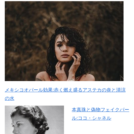
メキシコオパール効果:赤く燃え盛るアステカの炎と清涼
の水
本真珠と偽物フェイクパー
ル:ココ・シャネル