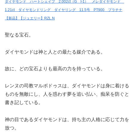
ダイヤモンド ハートシェイプ 2.002ct（G I-1） メレダイヤモンド
1.21ct ダイヤモンドリング ダイヤリング 11.5号 PT900 プラチナ
【新品】【ジュエリー】RZL.N
聖なる宝石。
ダイヤモンドは神と人との最たる媒介である。
故に、どの宝石よりも最高の力を持っている。
レンヌの司教マルボドゥスは、ダイヤモンドは身に着ける
ものを無敵にし、人を惑わす夢を追い払い、痴呆を防ぐと
書き記している。
神の目であるダイヤモンドは、持ち主の人格に応じて力を
放つ。