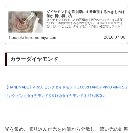
ダイヤモンドを選ぶ際に１番重視するべきものは
何か:賢い買い方
ダイヤモンドの美しさの評価は主観的なもので、４C評価
だけで一義的に決まるものではない。４Cが１００％では
ないということだ。ダイヤモンドの賢い選び方カラット
（石の大きさ：正確には重さ）、カット（輝き）を重視す
るダイヤモンドの魅力とは何か。輝き...
2016.07.06
houseki-kuromomiya.com
カラーダイヤモンド
【HANDMADE】PT950 ピンクダイヤモンド 1.005ct FANCY VIVID PINK SI2
リング ピンクダイヤモンド 0.618ct/ダイヤモンド 3.747ct[CGL]
光を集め、取り込んだ光を内側から分散し、眩い光の乱舞