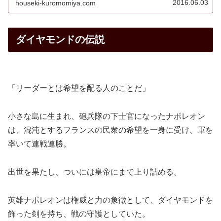
2016.06.03
houseki-kuromomiya.com
ダイヤモンドの伝説
「リーダーとは希望を配る人のことだ」
小さな島に生まれ、砲兵隊の下士官になったナポレオン
は、混沌とするフランスの民衆の希望を一身に受け、軍を
率いて連戦連勝。
出世を果たし、ついには皇帝にまで上り詰める。
英雄ナポレオンは権威と力の象徴として、ダイヤモンドを
飾った剣を持ち、戦の守護としていた。