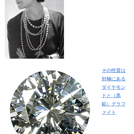
その性質は
対極にある
ダイヤモン
ドと（黒
鉛）グラフ
ァイト