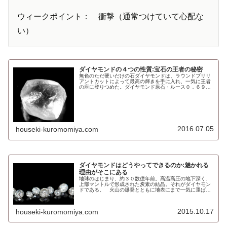
ウィークポイント： 衝撃（通常つけていて心配な
い）
ダイヤモンドの４つの性質:宝石の王者の秘密
無色のただ硬いだけの石ダイヤモンドは、ラウンドブリリ
アントカットによって最高の輝きを手に入れ、一気に王者
の座に登りつめた。ダイヤモンド原石・ルース０．６９Ｃ
Ｔ 比類なき輝き。だがそれはダイヤモンドが本来持つ性質
があってこそ、だったのである。...
2016.07.05
houseki-kuromomiya.com
ダイヤモンドはどうやってできるのか:魅かれる
理由がそこにある
地球のはじまり、約３０数億年前。高温高圧の地下深く、
上部マントルで形成された炭素の結晶。それがダイヤモン
ドである。 火山の爆発とともに地表にまで一気に運ば
れ、 噴出したマグマは急速に冷却され固まり、ダイヤモン
ドを含んだ岩石（キンバーライト）...
2015.10.17
houseki-kuromomiya.com