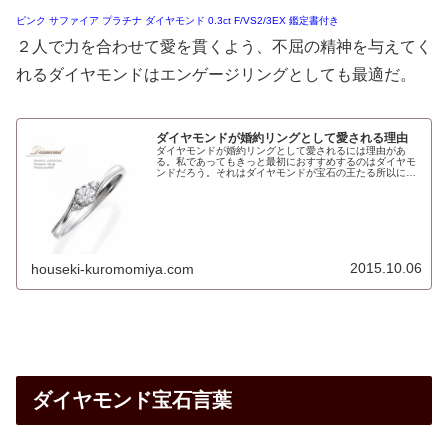
ピンク サファイア プラチナ ダイヤモンド 0.3ct F/VS2/3EX 鑑定書付き
２人で力を合わせて愛を貫くよう、不屈の精神を与えてく
れるダイヤモンドはエンゲージリングとしても最適だ。
ダイヤモンドが婚約リングとして愛される理由
ダイヤモンドが婚約リングとして愛されるには理由があ
る。私であってもきっと最初におすすめするのはダイヤモ
ンドだろう。それはダイヤモンドが宝石の王たる所以にあ
る。硬さこの地球上で一番硬いものがダイヤだ。宝石の硬
さを示す指標に１０段階を表すモース...
2015.10.06
houseki-kuromomiya.com
ダイヤモンド宝石言葉