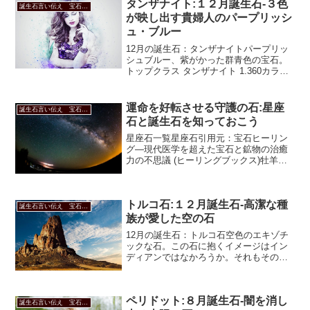
タンザナイト:１２月誕生石-３色
を持つと信じられていた...
誕生石言い伝え 宝石言葉に秘められた意味
が映し出す貴婦人のパープリッシ
ュ・ブルー
12月の誕生石：タンザナイトパープリッ
シュブルー、紫がかった群青色の宝石。
トップクラス タンザナイト 1.360カラッ
ト リング/指輪 プラチナ PT900 華やかな
立体的デコレーション /紫(パープル)/匠コ
レクション・新品/届5/ ギフ...
運命を好転させる守護の石:星座
誕生石言い伝え 宝石言葉に秘められた意味
石と誕生石を知っておこう
星座石一覧星座石引用元：宝石ヒーリン
グ―現代医学を超えた宝石と鉱物の治癒
力の不思議 (ヒーリングブックス)牡羊
座 ３月２１日～４月１９日 アメジ
スト、カーネリアン、ガーネット、コー
ラル、ジェード、真珠、水晶、煙水晶、
トルコ石:１２月誕生石-高潔な種
トパーズ、トルコ石、...
誕生石言い伝え 宝石言葉に秘められた意味
族が愛した空の石
12月の誕生石：トルコ石空色のエキゾチ
ックな石。この石に抱くイメージはイン
ディアンではなかろうか。それもそのは
ず、北米でとれる。【5%offクーポン&ポ
イント2倍】インディアンジュエリー バ
ングル 厚手 メンズ ターコイズ シルバー
ペリドット:８月誕生石-闇を消し
ナバホ...
誕生石言い伝え 宝石言葉に秘められた意味