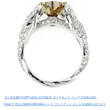
【ご注文後5％OFF(10/10 23:59迄)】ダイヤモンド リング 2.531ct SI2-
FANCY YELLOWISH BROWN-ハート ブリリアント カット K18WG 2ct 2カラ