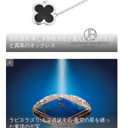
稲田朋美:美しき防衛大臣が選んだ信念の宝石
と真珠のネックレス
ラピスラズリ:１２月誕生石-夜空の星を纏っ
た東洋の七宝