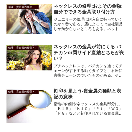
ネックレスの修理:およその金額:
修理・貴金属の種類・ジュエリーのお悩み
自分でできる金具取り付け方
ジュエリーの修理は購入店に持っていく
のが１番である。店によっては自社製品
しか預からないところもある。ネットシ
ョップは半値でしてくれるとこもある。
※記事下に安くで修理してくれるショッ
プのリンクをはってます。修理にだされ
ネックレスの金具が前にくる:バ
る最も多いチェーンベネチ...
修理・貴金属の種類・ジュエリーのお悩み
チカンor両サイド直結どちらが良
い？
プチネックレスは、バチカンを通ってチ
ェーンがするする動くタイプと、石座に
直接チェーンのついたものがある。そし
てどちらも一長一短ある。ネックレス直
結タイプとスルータイプの違い直結Pt ダ
イヤモンドプチネックレス【楽ギフ_包
刻印を見よう-貴金属の種類と表
修理・貴金属の種類・ジュエリーのお悩み
装】【DEAL】チェ...
記の意味
指輪の内側やネックレスの金具部分に、
「Ｋ１８」「Ｋ１０」「Ｐｔ」「ＷＧ」
「ＰＧ」などと刻印されている貴金属の
表記。これは、指輪の地金の部分が何の
金属なのかを表している。ちなみに画像
は１８金のホワイトゴールド。（金を白