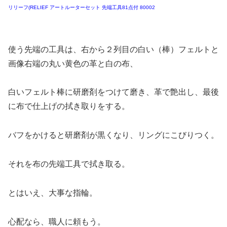
リリーフ(RELIEF アートルーターセット 先端工具81点付 80002
使う先端の工具は、右から２列目の白い（棒）フェルトと
画像右端の丸い黄色の革と白の布、
白いフェルト棒に研磨剤をつけて磨き、革で艶出し、最後
に布で仕上げの拭き取りをする。
バフをかけると研磨剤が黒くなり、リングにこびりつく。
それを布の先端工具で拭き取る。
とはいえ、大事な指輪。
心配なら、職人に頼もう。