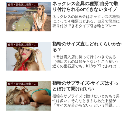
く加工している）金属品位...
ネックレス金具の種類:自分で取
修理・貴金属の種類・ジュエリーのお悩み
り付けられるorできないタイプ
ネックレスの留め金はネックレスの種類
によって４種類ほどある。自分で簡単に
取り付けできるタイプ引き輪とプレート
K18 K18WG Pt850 引き輪 【 5.0mm 】
ジュエリーパーツ 金具 留め具 18K 18金
ゴールド ホワイトゴール...
指輪のサイズ直しどれくらいかか
修理・貴金属の種類・ジュエリーのお悩み
る？
１番は購入店に持って行くべきである
（他店のものは預からないとこも多い）
近くの宝石店でも、K18やPTであれば他
店で購入したものでも預かってくれる
が、シルバーや金の含有量の少ないもの
（K10、K9）は聞いてみないと分からな
指輪のサプライズ-サイズはすっ
い。※店によっても金...
修理・貴金属の種類・ジュエリーのお悩み
とぼけて聞けばいい
指輪をサプライズで贈りたいとおもう男
性は多い。そんなときぶちあたる壁が
「サイズが分からない」という問題。宝
石店にもいろんな方法でこっそり調べて
指輪を選びにくる。だがそんなことせず
にバレバレでもすっとぼけて聞いたほう
がいい。だって、女は分かっ...