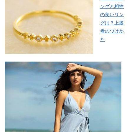
ングと相性
の良いリン
グは？上級
者のつけか
た