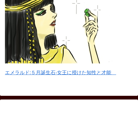
エメラルド:５月誕生石-女王に授けた知性と才能