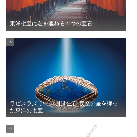
東洋七宝に名を連ねる４つの宝石
ラピスラズリ:１２月誕生石-夜空の星を纏っ
た東洋の七宝