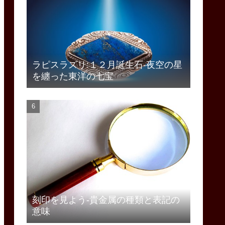
ラピスラズリ:１２月誕生石-夜空の星
を纏った東洋の七宝
刻印を見よう-貴金属の種類と表記の
意味