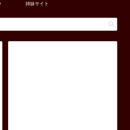
y
姉妹サイト